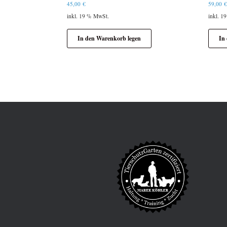
45,00
€
59,00
inkl. 19 % MwSt.
inkl. 1
In den Warenkorb legen
In