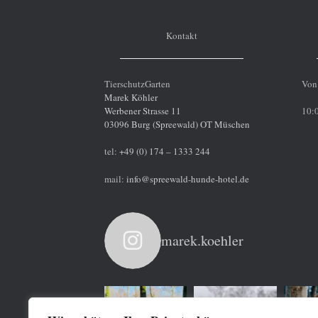
Kontakt
TierschutzGarten
Von 
Marek Köhler
Werbener Strasse 11
10:0
03096 Burg (Spreewald) OT Müschen
tel:
+49 (0) 174 – 1333 244
mail:
info@spreewald-hunde-hotel.de
marek.koehler