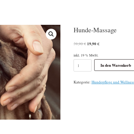
Hunde-Massage
Ursprünglicher
Aktueller
19,90
€
39,90
€
Preis
Preis
war:
ist:
inkl. 19 % MwSt.
39,90 €
19,90 €.
Hunde-
In den Warenkorb
Massage
Menge
Kategorie:
Hundepflege und Wellnes